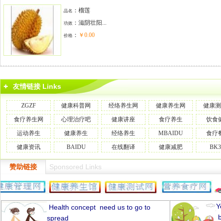
：榴莲
品名
：
滋阴壮阳...
功效
：
￥0.00
价格
友情链接 Links
ZGZF
健康科普网
经络养生网
健康养生网
健康测
食疗养生网
心理治疗吧
健康讲座
食疗养生
饮食
运动养生
健康养生
经络养生
MBAIDU
食疗
健康资讯
BAIDU
在线翻译
健康减肥
BK3
Sponsored Links
赞助链接
Y
Health
concept
need
us to
go
to
b
spread