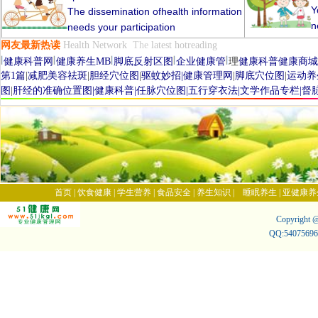
Y
The dissemination ofhealth
information
n
needs your participation
网友
最新
热读
Health Network
The
latest
hot
reading
养生
网
健康养生网
健康网
健康科普网
健康养生MB
脚底反射区图
企业
健康管
理
健康科普
健康商城
第1篇
|
减肥美容祛斑
|
胆经穴位图
|
驱蚊妙招
|
健康管理网
|
脚底穴位
图
|
运动养
图
|
肝经的准确位置图
|
健康科普
|
任脉穴位图
|
五行穿衣法
|
文学作品专栏
|
督
首页
|
饮食健康
|
学生营养
|
食品安全
|
养生知识
|
睡眠养生
|
亚健康养
Copyrigh
QQ:540