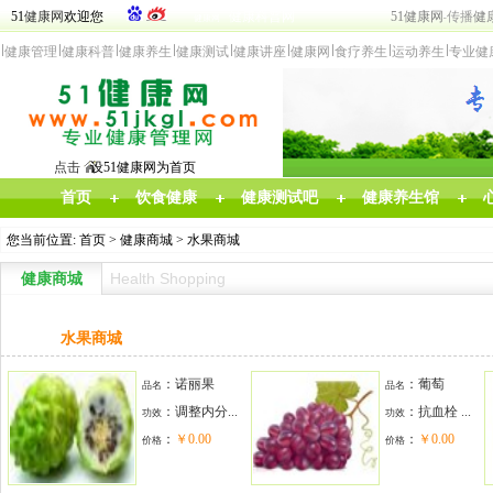
51
健康网
欢迎您
健康科普网
5
1
健康网
传
播
健
健康网
健
康管
理
健康科普
健康
养生
健康测试
健康讲座
健康网
食
疗养生
运动养生
专业
健
点击
设51健康网为首页
首页
饮食健康
健康测试吧
健康养生馆
您当前位置:
首页
>
健康商城
> 水果商城
Health Shopping
健康商城
水果商城
：诺丽果
：葡萄
品名
品名
：
调整内分...
：
抗血栓 ...
功效
功效
：
￥0.00
：
￥0.00
价格
价格