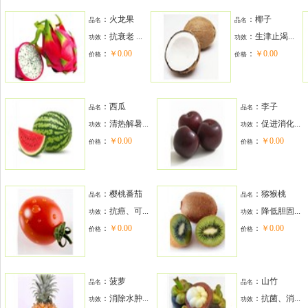
：火龙果
：椰子
品名
品名
：
抗衰老 ...
：
生津止渴...
功效
功效
：
￥0.00
：
￥0.00
价格
价格
：西瓜
：李子
品名
品名
：
清热解暑...
：
促进消化...
功效
功效
：
￥0.00
：
￥0.00
价格
价格
：樱桃番茄
：猕猴桃
品名
品名
：
抗癌、可...
：
降低胆固...
功效
功效
：
￥0.00
：
￥0.00
价格
价格
：菠萝
：山竹
品名
品名
：
消除水肿...
：
抗菌、消...
功效
功效