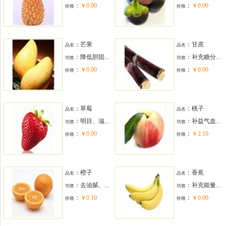
：
￥0.00
：
￥0.00
价格
价格
：芒果
：甘蔗
品名
品名
：
降低胆固...
：
补充糖分...
功效
功效
：
￥0.00
：
￥0.00
价格
价格
：草莓
：桃子
品名
品名
：
明目、滋...
：
补益气血...
功效
功效
：
￥0.00
：
￥2.10
价格
价格
：橙子
：香蕉
品名
品名
：
去油腻、...
：
补充能量...
功效
功效
：
￥0.10
：
￥0.00
价格
价格