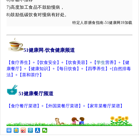
7)高度加工食品不鼓励慢病，
8)鼓励低碳饮食对慢病有好处。
特定人群膳食指南-51健康网19加载
51
健康网
-
饮食健康频道
【
食疗
养生
】+【
饮食安全
】+【
饮食美容
】+【
学生
营
养】+【
健
康餐厅
】+【
健康知识
】+【
每日饮食
】+【
四季养生
】+[
自然排毒
法
】+【
茶和茶疗
】
51
健康餐厅频道
【
食疗餐厅菜谱
】+【
外国菜餐厅菜谱
】+【
家常菜餐厅菜谱
】