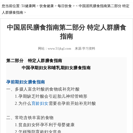
您当前位置:
51健康网
>
饮食健康
>
每日饮食
> < 中国居民膳食指南第二部分 特定
人群膳食指南 >
中国居民膳食指南第二部分 特定人群膳食
指南
网站：www.51jkgl.com 来源:学习资料
第二部分 特定人群膳食指南
中国
孕期妇女和哺乳期妇女膳食指南
孕前期妇女膳食指南
一、多摄人富含叶酸的食物或补充叶酸
1.孕期缺乏叶酸会引起胎儿神经管畸形
2.为什么
育龄妇女
需要在孕前开始补充叶酸
二、常吃含铁丰富的食物
1.贫血妇女怀孕不利于母婴健康
2.怎样预防育龄妇女贫血