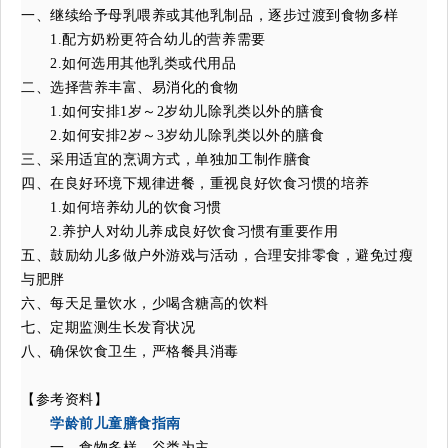
一、继续给予母乳喂养或其他乳制品，逐步过渡到食物多样
1.配方奶粉更符合幼儿的营养需要
2.如何选用其他乳类或代用品
二、选择营养丰富、易消化的食物
1.如何安排1岁～2岁幼儿除乳类以外的膳食
2.如何安排2岁～3岁幼儿除乳类以外的膳食
三、采用适宜的烹调方式，单独加工制作膳食
四、在良好环境下规律进餐，重视良好饮食习惯的培养
1.如何培养幼儿的饮食习惯
2.养护人对幼儿养成良好饮食习惯有重要作用
五、鼓励幼儿多做户外游戏与活动，合理安排零食，避免过瘦
与肥胖
六、每天足量饮水，少喝含糖高的饮料
七、定期监测生长发育状况
八、确保饮食卫生，严格餐具消毒
【参考资料】
学龄前儿童膳食指南
一、食物多样，谷类为主