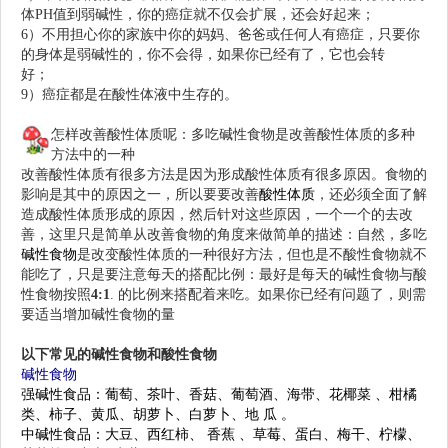
体PH值到弱碱性，你的癌症就不仅会扩展，还会好起来；
6）不用担心你的家族中你的妈妈、爸爸或任何人有癌症，只要你
的身体是弱碱性的，你不会得，如果你已经有了，它也会转
好；
弱碱性体质不易得癌症 而酸性体质侧易得癌症
9）癌症都是在酸性体液中生存的。
弱碱性体质不易得癌症-51jkgl.com
怎样改善
酸性体质
呢：多吃碱性食物是改善酸性体质的多种
方法中的一种
改善酸性体质有很多方法是因为形成酸性体质有很多原因。食物的
影响是其中的原因之一，所以要要改善
酸性体质
，还必须全面了解
造成酸性体质形成的原因
，
然后针对这些原因，一个一个的去改
善，这里只是简单从改善食物的角度来做简单的描述：自然，多吃
碱性食物
是改变酸性体质的一种很好方法，但也是不酸性食物就不
能吃了，只是要注意每天的搭配比例：最好是每天的碱性食物与酸
性食物按照
4:1
. 的比例来搭配着来吃。如果你已经有问题了，则需
要适当增加碱性食物的量
弱碱性体质不易得癌症-51jkgl.com
以下常
见的碱性食物和酸
性食物
碱性食物
强碱性食品：
葡萄
、茶叶、香菇、
葡萄酒
、
海带
、
花椰菜
、
柑橘
类
、柿子、黄瓜、
胡萝卜
、
白萝卜
、
地 瓜
。
中碱性食品：
大豆
、
西红柿
、
香蕉
、草莓、蛋白、梅干、柠檬、