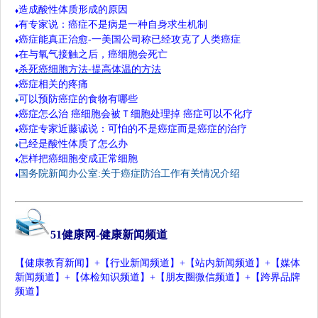
造成酸性体质形成的原因
♦
有专家说：
癌症
不是病是一种自身求生机制
♦
癌症能真正治愈-一美国公司称已经攻克了人类癌症
♦
在与氧气接触之后，癌细胞会死亡
♦
杀死癌细胞方法-提高体温的方法
♦
癌症相关的疼痛
♦
可以预防癌症的食物有哪些
♦
癌症怎么治 癌细胞会被Ｔ细胞处理掉 癌症可以不化疗
♦
癌症专家近藤诚说：可怕的不是癌症而是癌症的治疗
♦
已经是酸性
体质了怎么办
♦
怎样把癌细胞变成正常细胞
♦
国务院新闻办公室:关于癌症防治工作有关情况介绍
♦
51
健康网
-
健康新闻频道
【
健康教育新闻
】+【
行业新闻频道
】+【
站内新闻频道
】+【
媒体
新闻频道
】+【
体检知识频道
】+【
朋友圈微信频道
】
+
【
跨界品牌
频道
】