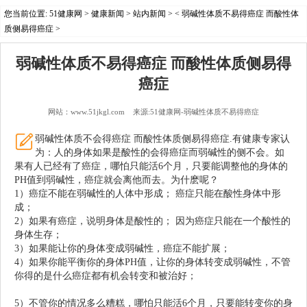
您当前位置:
51健康网
>
健康新闻
>
站内新闻
> < 弱碱性体质不易得癌症 而酸性体
质侧易得癌症 >
弱碱性体质不易得癌症 而酸性体质侧易得
癌症
网站：www.51jkgl.com 来源:51健康网-弱碱性体质不易得癌症
弱
碱性体质
不会得
癌症
而
酸
性体质
侧易得
癌症
.有
健康
专家认
为
：人的身体如果是酸性的会得癌症而弱碱性的侧不会。如
果有人已经有了癌症，哪怕只能活6个月，只要能调整他的
身体
的
PH值到弱碱性，癌症就会离他而去。为什麽呢？
1）癌症不能在弱碱性的人体中形成； 癌症只能在酸性身体中形
成；
2）如果有癌症，说明身体是酸性的； 因为癌症只能在一个酸性的
身体生存；
3）如果能让你的身体变成弱碱性，癌症不能扩展；
4）如果你能平衡你的身体PH值，让你的身体转变成弱碱性，不管
你得的是什么癌症都有机会转变和被治好；
弱碱性体质不易得癌
症 而酸性体质侧易得癌症
5）不管你的情况多么糟糕，哪怕只能活6个月，只要能转变你的身