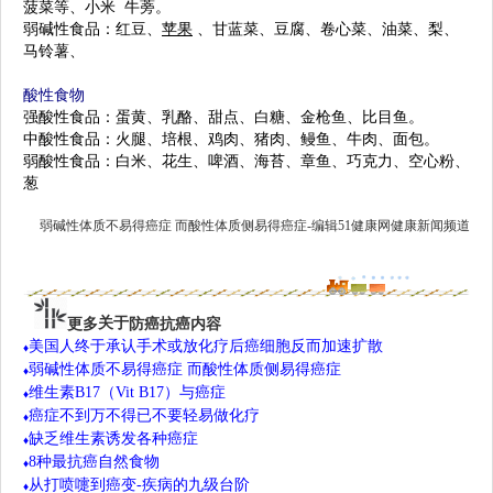
菠菜等、
小米
牛蒡。
弱碱性食品：红豆、
苹果
、
甘蓝菜
、豆腐、
卷心菜
、油菜、
梨
、
马铃薯、
酸性食物
强酸性食品：蛋黄、乳酪、甜点、白糖、金枪鱼、比目鱼。
中酸性食品：火腿、培根、
鸡肉
、
猪肉
、鳗鱼、
牛肉
、面包。
弱酸性食品：
白米
、
花生
、啤酒、海苔、
章鱼
、巧克力、空心粉、
葱
弱碱性体质不易得癌症 而酸性体质侧易得癌症-编辑51
健康网
健康新闻频道
更多
关于
防癌抗癌
内容
美
国人终于承认手术或放化疗后癌细胞反而加速扩散
♦
弱碱性体质不易得癌症 而酸性体质侧易得癌症
♦
维生素B17（Vit B17）与癌症
♦
癌症不到万不得已不要轻易做化疗
♦
缺乏维生素诱发各种癌症
♦
8种最抗癌自然食
物
♦
从打喷嚏到癌变-疾病的九级台阶
♦